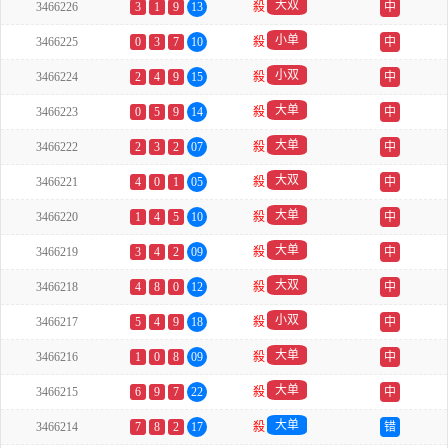
大双
3466226
3
1
9
13
殺
中
小单
3466225
0
3
7
10
殺
中
小双
3466224
2
4
9
15
殺
中
大单
3466223
0
5
9
14
殺
中
大单
3466222
2
3
2
07
殺
中
大双
3466221
4
0
1
05
殺
中
大单
3466220
1
4
5
10
殺
中
大单
3466219
3
4
2
09
殺
中
大双
3466218
4
8
0
12
殺
中
小双
3466217
5
4
9
18
殺
中
大单
3466216
1
0
8
09
殺
中
大单
3466215
6
9
7
22
殺
中
大单
3466214
7
8
2
17
殺
错