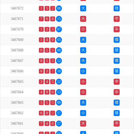
3467672
1
5
2
08
大
错
3467671
7
0
8
15
大
中
3467670
1
3
3
07
小
中
3467669
1
4
0
05
大
错
3467668
0
5
3
08
大
错
3467667
8
1
3
12
大
错
3467666
8
3
7
18
小
错
3467665
3
4
5
12
小
中
3467664
4
9
0
13
小
中
3467663
3
1
5
09
大
错
3467662
6
9
2
17
小
错
3467661
7
4
6
17
大
中