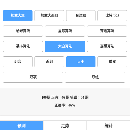
加拿大28
加拿大西28
台湾28
比特币28
纳米算法
星际算法
穿透算法
祸斗算法
大白算法
妄想算法
组合
杀组
大小
单双
双项
双组
100期 正确：46 期 错误：54 期
正确率：46%
预测
走势
统计