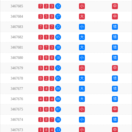
3467685
7
2
3
12
小
中
3467684
3
5
9
17
大
中
3467683
7
8
7
22
小
错
3467682
2
1
2
05
大
错
3467681
0
7
3
10
大
错
3467680
1
9
8
18
小
错
3467679
3
4
5
12
小
中
3467678
0
2
3
05
大
错
3467677
3
4
2
09
大
错
3467676
4
1
4
09
大
错
3467675
1
0
6
07
小
中
3467674
1
8
7
16
小
错
3467673
1
8
4
13
小
中