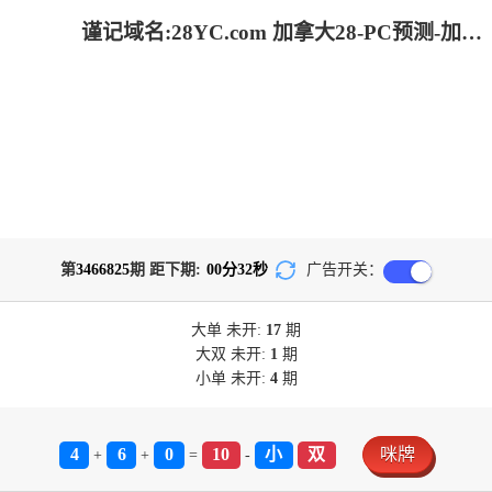
谨记域名:28YC.com 加拿大28-PC预测-加拿大28开奖结果预测官网|pc走势最新预测
第
3466825
期 距下期:
00
分
32
秒
广告开关：
大单
未开:
17
期
大双
未开:
1
期
小单
未开:
4
期
4
6
0
10
小
双
咪牌
+
+
=
-