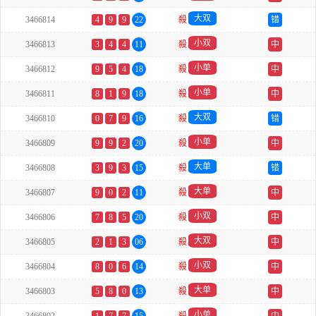
大双
3466814
4
9
9
22
殺
错
小双
3466813
3
4
4
11
殺
中
小单
3466812
9
5
4
18
殺
中
小单
3466811
8
1
9
18
殺
中
大双
3466810
0
7
9
16
殺
错
小单
3466809
9
9
2
20
殺
中
大单
3466808
3
9
3
15
殺
错
大单
3466807
9
0
2
11
殺
中
小双
3466806
7
8
5
20
殺
中
大双
3466805
2
1
3
06
殺
中
小双
3466804
8
0
6
14
殺
中
大单
3466803
5
8
0
13
殺
中
小单