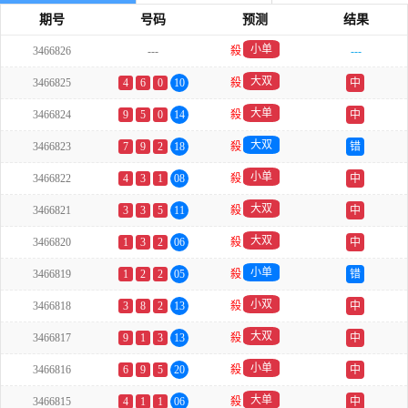
期号
号码
预测
结果
小单
3466826
---
殺
---
大双
3466825
4
6
0
10
殺
中
大单
3466824
9
5
0
14
殺
中
大双
3466823
7
9
2
18
殺
错
小单
3466822
4
3
1
08
殺
中
大双
3466821
3
3
5
11
殺
中
大双
3466820
1
3
2
06
殺
中
小单
3466819
1
2
2
05
殺
错
小双
3466818
3
8
2
13
殺
中
大双
3466817
9
1
3
13
殺
中
小单
3466816
6
9
5
20
殺
中
大单
3466815
4
1
1
06
殺
中