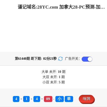
谨记域名:28YC.com 加拿大28-PC预测-加拿大28开奖结果预测官网|pc走势最新预测
第
61440
期 距下期:
02
分
20
秒
广告开关：
大单
未开:
10
期
大双
未开:
1
期
小双
未开:
5
期
4
1
4
09
小
单
咪牌
+
+
=
-