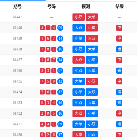
期号
号码
预测
结果
61441
---
小双
大单
---
61440
4
1
4
09
大双
小单
中
61439
1
6
7
14
小单
大双
中
61438
7
8
1
16
小双
大单
错
61437
1
6
7
14
大双
小单
中
61436
3
3
1
07
小双
大单
错
61435
7
5
0
12
大单
小双
中
61434
5
6
1
12
小单
大双
错
61433
9
3
4
16
小双
大单
错
61432
2
9
5
16
大双
小单
中
61431
4
4
1
09
大单
小双
错
61430
9
2
6
17
大单
小双
中