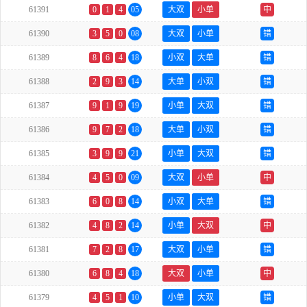
61391
0
1
4
05
大双
小单
中
61390
3
5
0
08
大双
小单
错
61389
8
6
4
18
小双
大单
错
61388
2
9
3
14
大单
小双
错
61387
9
1
9
19
小单
大双
错
61386
9
7
2
18
大单
小双
错
61385
3
9
9
21
小单
大双
错
61384
4
5
0
09
大双
小单
中
61383
6
0
8
14
小双
大单
错
61382
4
8
2
14
小单
大双
中
61381
7
2
8
17
大双
小单
错
61380
6
8
4
18
大双
小单
中
61379
4
5
1
10
小单
大双
错