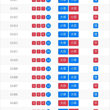
61417
1
3
3
07
大单
小双
错
61416
9
4
7
20
小单
大双
中
61415
7
0
5
12
大单
小双
中
61414
3
3
0
06
小单
大双
错
61413
2
1
6
09
小双
大单
错
61412
2
8
0
10
大单
小双
中
61411
3
1
5
09
大双
小单
中
61410
8
2
4
14
大双
小单
中
61409
2
9
3
14
大单
小双
错
61408
4
0
8
12
小单
大双
错
61407
9
3
2
14
大双
小单
中
61406
5
4
8
17
小单
大双
错
61405
9
5
8
22
大双
小单
中