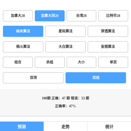
加拿大28
加拿大西28
台湾28
比特币28
纳米算法
星际算法
穿透算法
祸斗算法
大白算法
妄想算法
组合
杀组
大小
单双
双项
双组
100期 正确：47 期 错误：53 期
正确率：47%
预测
走势
统计