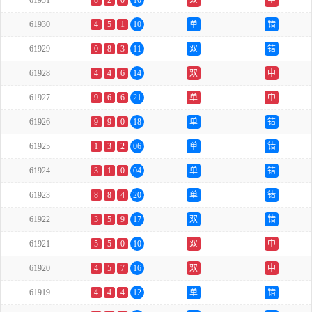
61931
8
2
0
10
双
中
61930
4
5
1
10
单
错
61929
0
8
3
11
双
错
61928
4
4
6
14
双
中
61927
9
6
6
21
单
中
61926
9
9
0
18
单
错
61925
1
3
2
06
单
错
61924
3
1
0
04
单
错
61923
8
8
4
20
单
错
61922
3
5
9
17
双
错
61921
5
5
0
10
双
中
61920
4
5
7
16
双
中
61919
4
4
4
12
单
错