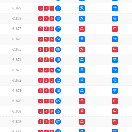
61879
3
7
7
17
双
错
61878
0
7
6
13
双
错
61877
9
8
0
17
单
中
61876
9
9
6
24
单
错
61875
1
1
4
06
双
中
61874
3
8
7
18
单
错
61873
6
8
6
20
单
错
61872
8
2
2
12
单
错
61871
6
6
4
16
单
错
61870
2
3
0
05
单
中
61869
2
4
9
15
单
中
61868
1
2
4
07
单
中