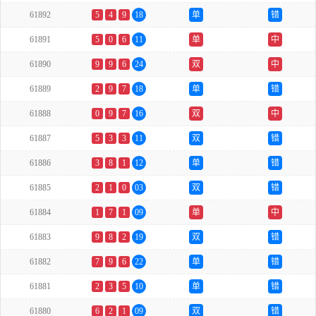
61892
5
4
9
18
单
错
61891
5
0
6
11
单
中
61890
9
9
6
24
双
中
61889
2
9
7
18
单
错
61888
0
9
7
16
双
中
61887
5
3
3
11
双
错
61886
3
8
1
12
单
错
61885
2
1
0
03
双
错
61884
1
7
1
09
单
中
61883
9
8
2
19
双
错
61882
7
9
6
22
单
错
61881
2
3
5
10
单
错
61880
6
2
1
09
双
错