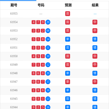
期号
号码
预测
结果
61955
---
双
---
61954
4
7
9
20
双
中
61953
3
3
2
08
双
中
61952
5
1
8
14
单
错
61951
1
5
5
11
双
错
61950
4
5
1
10
双
中
61949
7
1
4
12
双
中
61948
8
6
6
20
单
错
61947
0
8
7
15
单
中
61946
1
9
6
16
单
错
61945
9
3
1
13
双
错
61944
9
2
5
16
单
错