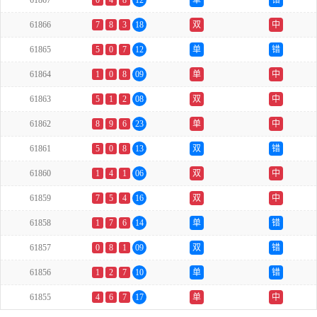
61867
0
4
8
12
单
错
61866
7
8
3
18
双
中
61865
5
0
7
12
单
错
61864
1
0
8
09
单
中
61863
5
1
2
08
双
中
61862
8
9
6
23
单
中
61861
5
0
8
13
双
错
61860
1
4
1
06
双
中
61859
7
5
4
16
双
中
61858
1
7
6
14
单
错
61857
0
8
1
09
双
错
61856
1
2
7
10
单
错
61855
4
6
7
17
单
中