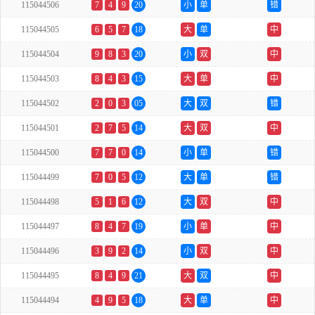
115044506
7
4
9
20
小
单
错
115044505
6
5
7
18
大
单
中
115044504
9
8
3
20
小
双
中
115044503
8
4
3
15
大
单
中
115044502
2
0
3
05
大
双
错
115044501
2
7
5
14
大
双
中
115044500
7
7
0
14
小
单
错
115044499
7
0
5
12
大
单
错
115044498
5
1
6
12
大
双
中
115044497
8
4
7
19
小
单
中
115044496
3
9
2
14
小
双
中
115044495
8
4
9
21
大
双
中
115044494
4
9
5
18
大
单
中