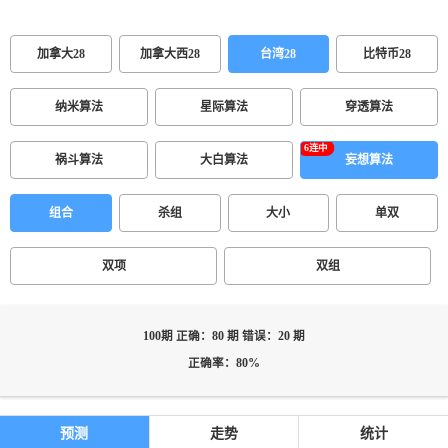
加拿大28
加拿大西28
台湾28
比特币28
纳米算法
星际算法
穿透算法
祸斗算法
大白算法
妄想算法
组合
杀组
大小
单双
双项
双组
100期 正确：80 期 错误：20 期
正确率：80%
预测
走势
统计