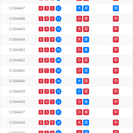
115044467
4
3
5
12
大
单
错
115044466
1
6
6
13
小
单
中
115044465
1
6
9
16
大
双
中
115044464
6
2
8
16
大
单
中
115044463
0
2
4
06
小
单
中
115044462
0
0
0
00
小
双
中
115044461
0
7
2
09
小
双
中
115044460
4
1
1
06
大
双
中
115044459
4
5
9
18
小
双
中
115044458
3
4
5
12
小
单
中
115044457
0
5
0
05
小
单
中
115044456
6
4
9
19
大
双
中