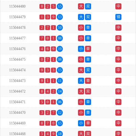
115044480
8
2
5
15
大
双
中
115044479
1
3
9
13
大
双
错
115044478
2
7
1
10
小
单
中
115044477
7
0
1
08
小
单
中
115044476
4
6
9
19
小
单
中
115044475
0
7
1
08
小
单
中
115044474
9
3
3
15
大
双
中
115044473
9
1
1
11
大
单
中
115044472
8
4
2
14
大
双
中
115044471
5
0
1
06
小
单
中
115044470
3
2
7
12
小
单
中
115044469
8
7
0
15
小
单
中
115044468
5
4
9
18
大
双
中