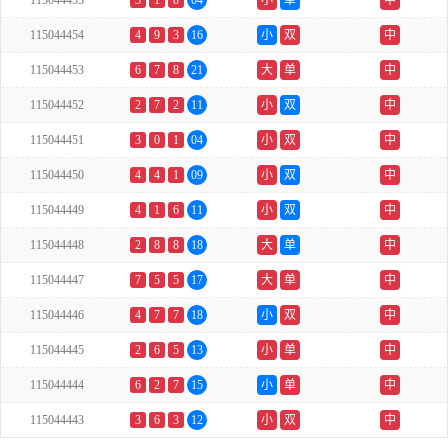
115044455
3
1
0
04
小
单
中
115044454
4
9
3
16
小
双
中
115044453
6
7
8
21
大
单
中
115044452
2
7
2
11
小
双
中
115044451
3
0
1
04
小
双
中
115044450
4
4
1
09
小
双
中
115044449
4
1
6
11
小
双
中
115044448
2
8
8
18
大
单
中
115044447
7
5
5
17
大
单
中
115044446
4
7
7
18
小
双
中
115044445
2
6
5
13
小
单
中
115044444
6
2
7
15
小
单
中
115044443
3
6
3
12
小
双
中