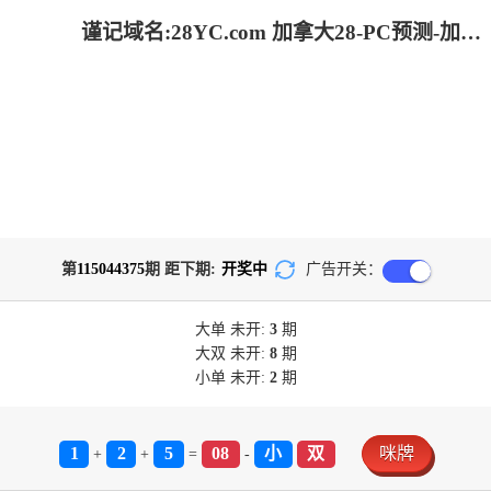
谨记域名:28YC.com 加拿大28-PC预测-加拿大28开奖结果预测官网|pc走势最新预测
第
115044375
期 距下期:
开奖中
广告开关：
大单
未开:
3
期
大双
未开:
8
期
小单
未开:
2
期
1
2
5
08
小
双
咪牌
+
+
=
-