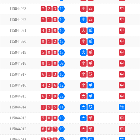
115044923
7
2
3
12
小
双
中
115044922
7
1
8
16
小
双
中
115044921
4
3
9
16
大
单
中
115044920
9
1
2
12
小
单
中
115044919
5
0
8
13
大
单
中
115044918
8
1
0
09
小
单
中
115044917
6
1
3
10
小
双
中
115044916
4
2
6
12
小
单
中
115044915
6
7
9
22
大
单
中
115044914
1
5
5
11
大
双
错
115044913
5
0
8
13
大
单
中
115044912
6
6
7
19
大
单
中