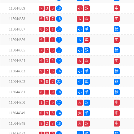
115044859
7
3
0
10
小
双
中
115044858
6
5
7
18
大
双
中
115044857
8
5
1
14
小
单
错
115044856
6
1
4
11
大
单
中
115044855
7
7
3
17
小
双
错
115044854
6
3
5
14
大
双
中
115044853
9
2
5
16
小
单
错
115044852
7
8
7
22
小
单
错
115044851
8
1
9
18
小
单
错
115044850
1
7
9
17
大
双
中
115044849
0
9
5
14
大
单
中
115044848
8
2
8
18
大
双
中