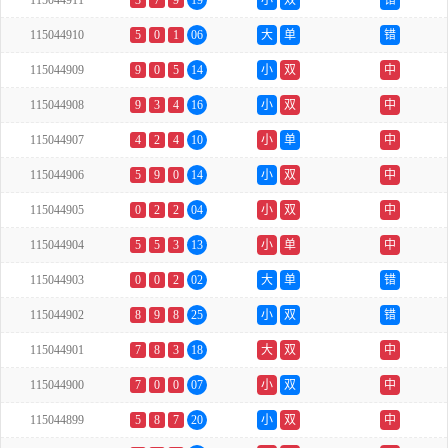
115044911
3
7
9
19
小
双
错
115044910
5
0
1
06
大
单
错
115044909
9
0
5
14
小
双
中
115044908
9
3
4
16
小
双
中
115044907
4
2
4
10
小
单
中
115044906
5
9
0
14
小
双
中
115044905
0
2
2
04
小
双
中
115044904
5
5
3
13
小
单
中
115044903
0
0
2
02
大
单
错
115044902
8
9
8
25
小
双
错
115044901
7
8
3
18
大
双
中
115044900
7
0
0
07
小
双
中
115044899
5
8
7
20
小
双
中