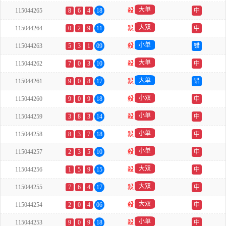
大单
115044265
8
6
4
18
殺
中
大双
115044264
0
2
9
11
殺
中
小单
115044263
5
3
1
09
殺
错
大单
115044262
7
0
3
10
殺
中
大单
115044261
9
0
8
17
殺
错
小双
115044260
9
0
9
18
殺
中
小单
115044259
3
8
3
14
殺
中
小单
115044258
8
3
7
18
殺
中
小单
115044257
2
3
5
10
殺
中
大双
115044256
1
5
9
15
殺
中
大双
115044255
7
6
4
17
殺
中
大双
115044254
2
0
4
06
殺
中
小单
115044253
9
0
9
18
殺
中