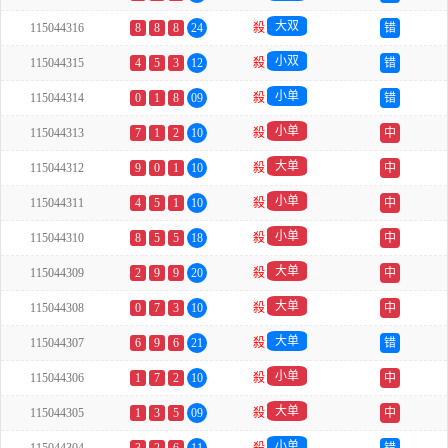
大双
115044316
8
8
8
24
殺
错
小双
115044315
4
5
3
12
殺
错
小单
115044314
0
1
8
09
殺
错
小单
115044313
7
1
2
10
殺
中
大单
115044312
9
0
1
10
殺
中
小单
115044311
4
5
1
10
殺
中
小单
115044310
8
5
5
18
殺
中
大单
115044309
2
9
9
20
殺
中
大单
115044308
0
7
3
10
殺
中
大单
115044307
6
9
6
21
殺
错
小单
115044306
1
7
2
10
殺
中
大单
115044305
1
3
5
09
殺
中
小单