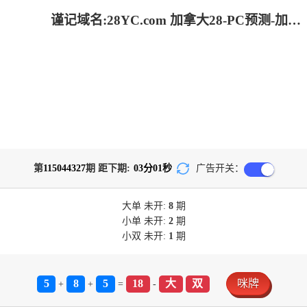
谨记域名:28YC.com 加拿大28-PC预测-加拿大28开奖结果预测官网|pc走势最新预测
第
115044327
期 距下期:
03
分
01
秒
广告开关：
大单
未开:
8
期
小单
未开:
2
期
小双
未开:
1
期
5
8
5
18
大
双
咪牌
+
+
=
-