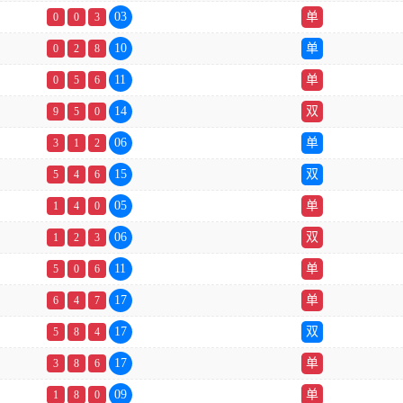
03
单
0
0
3
10
单
0
2
8
11
单
0
5
6
14
双
9
5
0
06
单
3
1
2
15
双
5
4
6
05
单
1
4
0
06
双
1
2
3
11
单
5
0
6
17
单
6
4
7
17
双
5
8
4
17
单
3
8
6
09
单
1
8
0