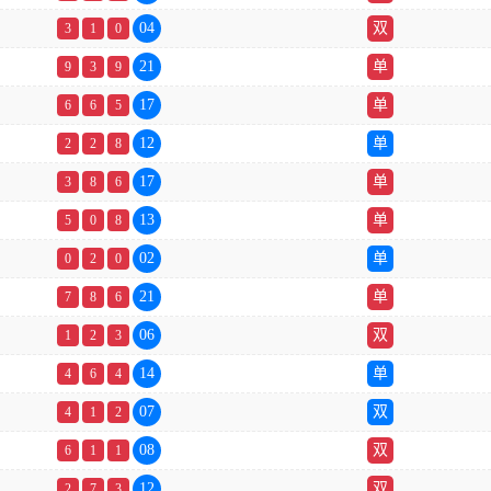
04
双
3
1
0
21
单
9
3
9
17
单
6
6
5
12
单
2
2
8
17
单
3
8
6
13
单
5
0
8
02
单
0
2
0
21
单
7
8
6
06
双
1
2
3
14
单
4
6
4
07
双
4
1
2
08
双
6
1
1
12
双
2
7
3