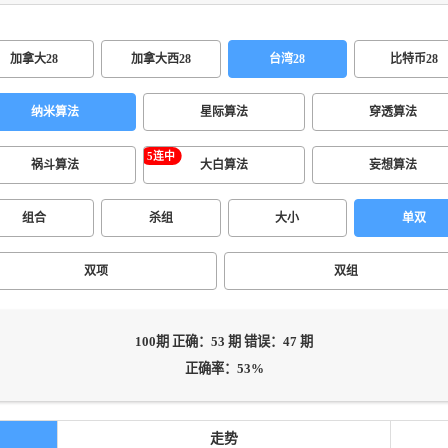
加拿大28
加拿大西28
台湾28
比特币28
纳米算法
星际算法
穿透算法
祸斗算法
大白算法
妄想算法
组合
杀组
大小
单双
双项
双组
100期 正确：53 期 错误：47 期
正确率：53%
走势