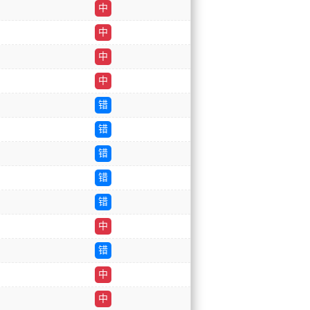
中
中
中
中
错
错
错
错
错
中
错
中
中