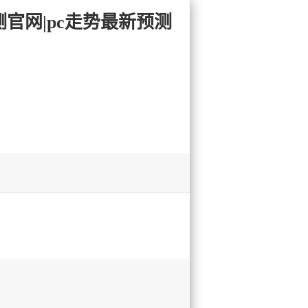
预测官网|pc走势最新预测