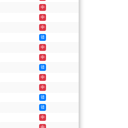
中
中
中
错
中
中
错
中
中
错
错
中
中