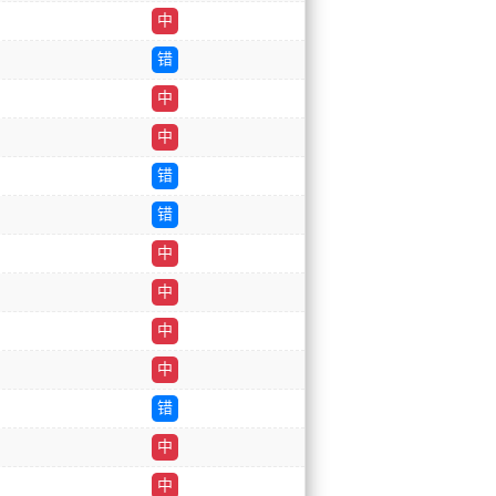
中
错
中
中
错
错
中
中
中
中
错
中
中