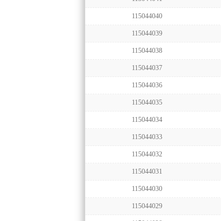
115044040
115044039
115044038
115044037
115044036
115044035
115044034
115044033
115044032
115044031
115044030
115044029