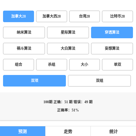
加拿大28
加拿大西28
台湾28
比特币28
纳米算法
星际算法
穿透算法
祸斗算法
大白算法
妄想算法
组合
杀组
大小
单双
双项
双组
100期 正确：51 期 错误：49 期
正确率：51%
预测
走势
统计