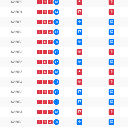
3466692
2
9
7
18
大
中
3466691
0
9
5
14
双
中
3466690
8
8
4
20
小
错
3466689
7
2
4
13
双
错
3466688
9
6
5
20
单
错
3466687
7
1
9
17
单
中
3466686
3
6
3
12
单
错
3466685
7
6
5
18
大
中
3466684
9
7
7
23
单
中
3466683
7
9
1
17
双
错
3466682
9
7
5
21
双
错
3466681
9
7
2
18
双
中
3466680
7
9
4
20
小
错