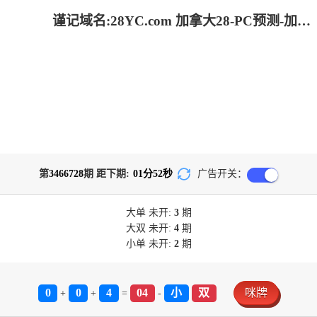
谨记域名:28YC.com 加拿大28-PC预测-加拿大28开奖结果预测官网|pc走势最新预测
第
3466728
期 距下期:
01
分
52
秒
广告开关：
大单
未开:
3
期
大双
未开:
4
期
小单
未开:
2
期
0
0
4
04
小
双
咪牌
+
+
=
-