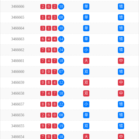
3466666
2
6
2
10
单
错
3466665
1
4
3
08
单
错
3466664
3
1
6
10
单
错
3466663
6
4
4
14
单
错
3466662
7
9
8
24
小
错
3466661
7
4
7
18
大
中
3466660
0
0
7
07
双
错
3466659
0
8
4
12
双
中
3466658
7
4
7
18
双
中
3466657
8
6
8
22
小
错
3466656
2
6
0
08
单
错
3466655
9
7
3
19
双
错
3466654
7
8
3
18
大
中