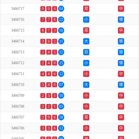
3466717
0
0
4
04
双
中
3466716
7
7
8
22
小
错
3466715
6
7
3
16
双
中
3466714
3
6
2
11
大
错
3466713
2
4
5
11
双
错
3466712
2
4
9
15
小
错
3466711
4
4
4
12
小
中
3466710
3
4
0
07
大
错
3466709
2
3
5
10
小
中
3466708
3
1
1
05
小
中
3466707
3
9
6
18
双
中
3466706
3
3
6
12
小
中