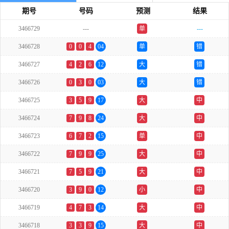
期号
号码
预测
结果
3466729
---
单
---
3466728
0
0
4
04
单
错
3466727
4
2
6
12
大
错
3466726
0
3
0
03
大
错
3466725
3
5
9
17
大
中
3466724
7
9
8
24
大
中
3466723
6
7
2
15
单
中
3466722
7
9
9
25
大
中
3466721
7
5
9
21
大
中
3466720
3
9
0
12
小
中
3466719
4
7
3
14
大
中
3466718
3
3
9
15
大
中