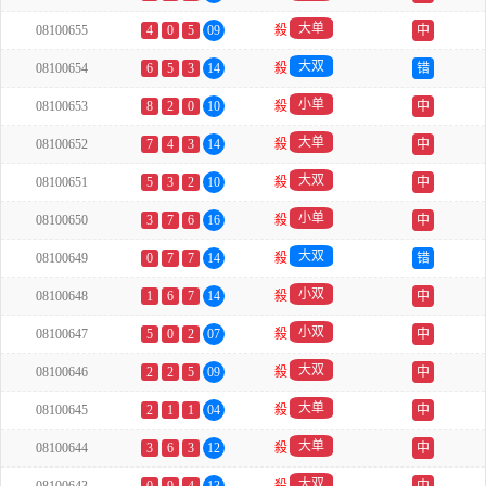
大单
08100655
4
0
5
09
殺
中
大双
08100654
6
5
3
14
殺
错
小单
08100653
8
2
0
10
殺
中
大单
08100652
7
4
3
14
殺
中
大双
08100651
5
3
2
10
殺
中
小单
08100650
3
7
6
16
殺
中
大双
08100649
0
7
7
14
殺
错
小双
08100648
1
6
7
14
殺
中
小双
08100647
5
0
2
07
殺
中
大双
08100646
2
2
5
09
殺
中
大单
08100645
2
1
1
04
殺
中
大单
08100644
3
6
3
12
殺
中
大双