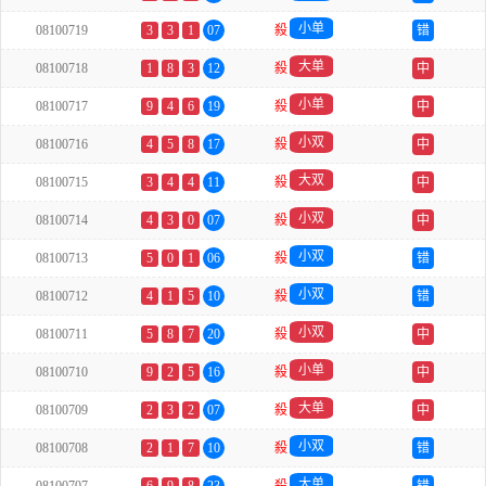
小单
08100719
3
3
1
07
殺
错
大单
08100718
1
8
3
12
殺
中
小单
08100717
9
4
6
19
殺
中
小双
08100716
4
5
8
17
殺
中
大双
08100715
3
4
4
11
殺
中
小双
08100714
4
3
0
07
殺
中
小双
08100713
5
0
1
06
殺
错
小双
08100712
4
1
5
10
殺
错
小双
08100711
5
8
7
20
殺
中
小单
08100710
9
2
5
16
殺
中
大单
08100709
2
3
2
07
殺
中
小双
08100708
2
1
7
10
殺
错
大单