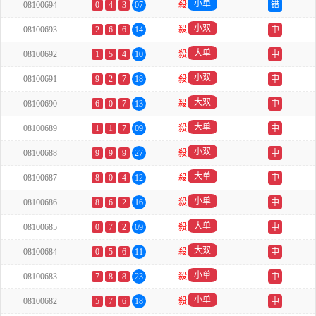
小单
08100694
0
4
3
07
殺
错
小双
08100693
2
6
6
14
殺
中
大单
08100692
1
5
4
10
殺
中
小双
08100691
9
2
7
18
殺
中
大双
08100690
6
0
7
13
殺
中
大单
08100689
1
1
7
09
殺
中
小双
08100688
9
9
9
27
殺
中
大单
08100687
8
0
4
12
殺
中
小单
08100686
8
6
2
16
殺
中
大单
08100685
0
7
2
09
殺
中
大双
08100684
0
5
6
11
殺
中
小单
08100683
7
8
8
23
殺
中
小单
08100682
5
7
6
18
殺
中