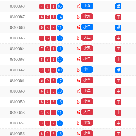
小双
08100668
4
1
1
06
殺
错
小双
08100667
6
7
1
14
殺
中
小单
08100666
0
3
8
11
殺
错
大单
08100665
1
6
6
13
殺
中
小双
08100664
7
3
1
11
殺
中
小单
08100663
8
8
1
17
殺
中
小单
08100662
2
0
7
09
殺
错
小单
08100661
6
9
2
17
殺
中
小单
08100660
6
1
3
10
殺
中
小单
08100659
8
2
6
16
殺
中
大单
08100658
3
3
5
11
殺
中
小双
08100657
3
7
7
17
殺
中
小单
08100656
8
2
6
16
殺
中