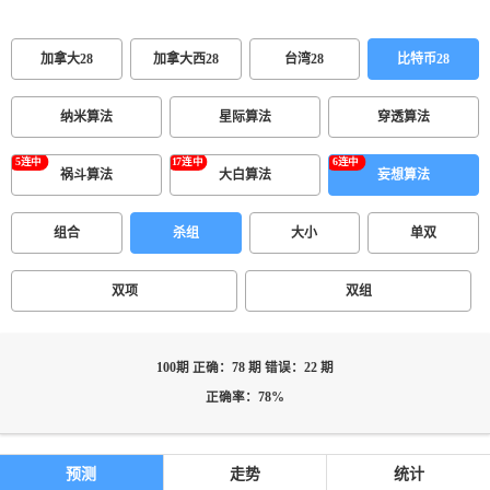
加拿大28
加拿大西28
台湾28
比特币28
纳米算法
星际算法
穿透算法
祸斗算法
大白算法
妄想算法
组合
杀组
大小
单双
双项
双组
100期 正确：78 期 错误：22 期
正确率：78%
预测
走势
统计