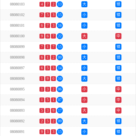
08080103
4
7
2
13
大
错
08080102
7
5
3
15
小
错
08080101
6
7
3
16
小
错
08080100
9
6
7
22
大
中
08080099
7
1
7
15
小
错
08080098
6
1
2
09
大
错
08080097
6
5
3
14
小
错
08080096
1
9
0
10
大
错
08080095
1
3
2
06
小
中
08080094
1
5
1
07
小
中
08080093
5
3
9
17
大
中
08080092
2
5
2
09
大
错
08080091
9
3
3
15
小
错