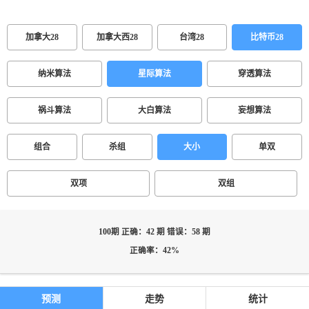
加拿大28
加拿大西28
台湾28
比特币28
纳米算法
星际算法
穿透算法
祸斗算法
大白算法
妄想算法
组合
杀组
大小
单双
双项
双组
100期 正确：42 期 错误：58 期
正确率：42%
预测
走势
统计