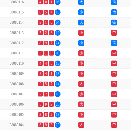
08080116
4
0
1
05
大
错
08080115
6
5
4
15
小
错
08080114
3
1
0
04
大
错
08080113
7
2
3
12
小
中
08080112
8
9
7
24
小
错
08080111
5
1
0
06
小
中
08080110
4
4
5
13
小
中
08080109
8
4
1
13
小
中
08080108
2
5
7
14
大
中
08080107
2
2
6
10
小
中
08080106
5
9
9
23
大
中
08080105
3
8
2
13
小
中
08080104
3
9
8
20
大
中