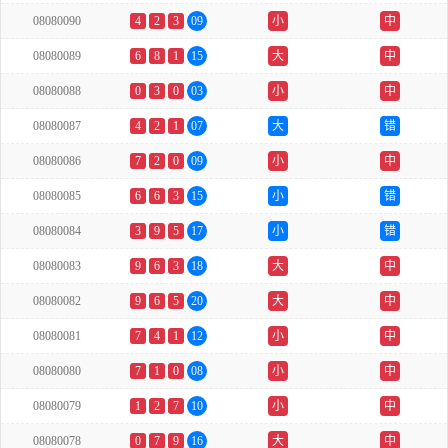
08080090
4
2
3
09
小
中
08080089
6
8
1
15
大
中
08080088
0
3
0
03
小
中
08080087
4
2
1
07
大
错
08080086
7
2
0
09
小
中
08080085
6
6
3
15
小
错
08080084
3
9
5
17
小
错
08080083
9
6
3
18
大
中
08080082
9
6
5
20
大
中
08080081
7
4
1
12
小
中
08080080
7
1
0
08
小
中
08080079
1
2
7
10
小
中
08080078
0
7
9
16
大
中