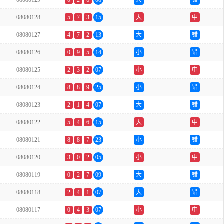
08080129
0
2
6
08
大
错
08080128
5
7
3
15
大
中
08080127
4
7
2
13
大
错
08080126
0
9
5
14
小
错
08080125
2
3
2
07
小
中
08080124
8
8
9
25
小
错
08080123
2
1
4
07
大
错
08080122
5
4
6
15
大
中
08080121
8
8
7
23
小
错
08080120
3
0
2
05
小
中
08080119
0
2
7
09
大
错
08080118
2
4
1
07
大
错
08080117
0
4
3
07
小
中