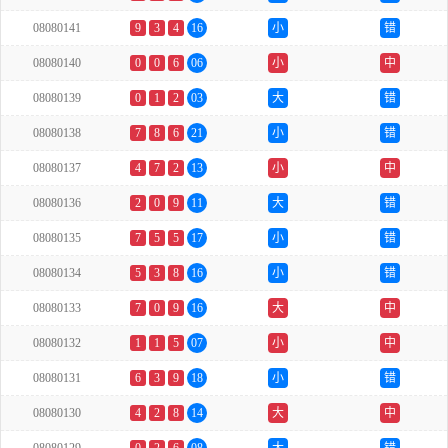
08080141
9
3
4
16
小
错
08080140
0
0
6
06
小
中
08080139
0
1
2
03
大
错
08080138
7
8
6
21
小
错
08080137
4
7
2
13
小
中
08080136
2
0
9
11
大
错
08080135
7
5
5
17
小
错
08080134
5
3
8
16
小
错
08080133
7
0
9
16
大
中
08080132
1
1
5
07
小
中
08080131
6
3
9
18
小
错
08080130
4
2
8
14
大
中