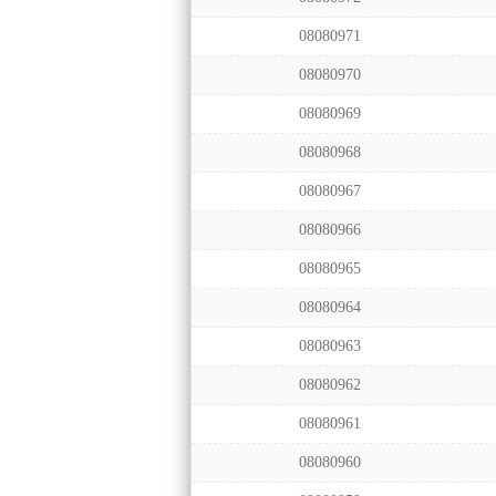
08080971
08080970
08080969
08080968
08080967
08080966
08080965
08080964
08080963
08080962
08080961
08080960