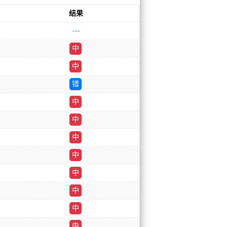
结果
---
中
中
错
中
中
中
中
中
中
中
中