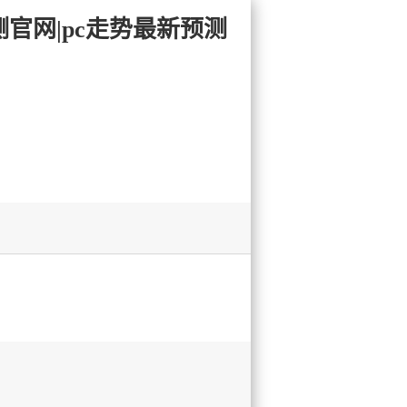
预测官网|pc走势最新预测