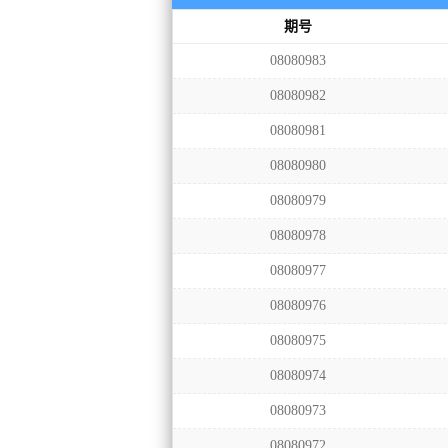
期号
08080983
08080982
08080981
08080980
08080979
08080978
08080977
08080976
08080975
08080974
08080973
08080972