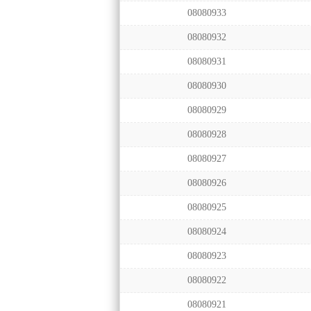
08080933
08080932
08080931
08080930
08080929
08080928
08080927
08080926
08080925
08080924
08080923
08080922
08080921