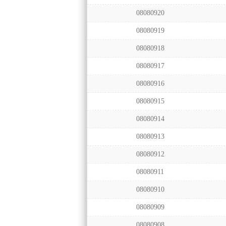
08080920
08080919
08080918
08080917
08080916
08080915
08080914
08080913
08080912
08080911
08080910
08080909
08080908