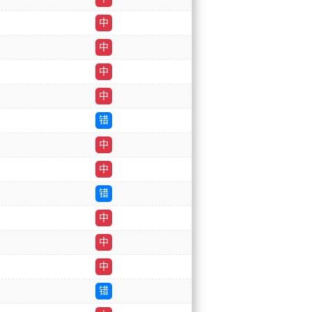
中
中
中
中
错
中
中
错
中
中
中
错