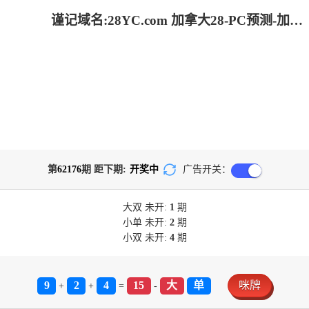
谨记域名:28YC.com 加拿大28-PC预测-加拿大28开奖结果预测官网|pc走势最新预测
第
62176
期 距下期:
开奖中
广告开关：
大双
未开:
1
期
小单
未开:
2
期
小双
未开:
4
期
9
2
4
15
大
单
咪牌
+
+
=
-