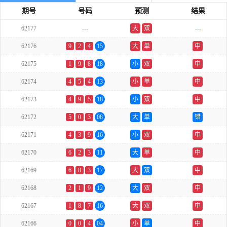
期号
号码
预测
结果
62177
---
大
双
---
62176
9
2
4
15
大
单
中
62175
1
9
8
18
小
双
中
62174
4
5
4
13
小
单
中
62173
4
9
5
18
小
双
中
62172
5
0
3
08
大
单
错
62171
4
3
9
16
小
双
中
62170
6
2
3
11
大
单
中
62169
6
8
3
17
大
双
中
62168
2
1
9
12
大
双
中
62167
1
8
7
16
大
双
中
62166
0
0
4
04
小
单
中