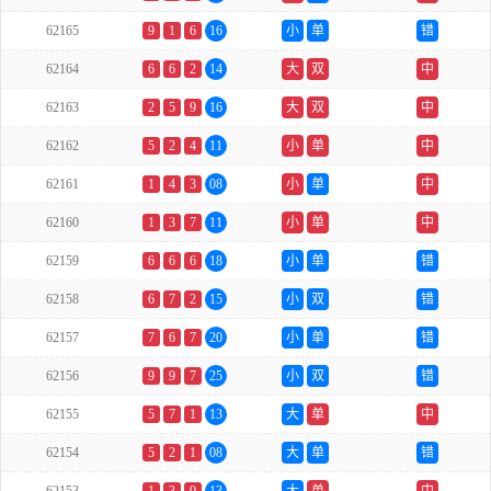
62165
9
1
6
16
小
单
错
62164
6
6
2
14
大
双
中
62163
2
5
9
16
大
双
中
62162
5
2
4
11
小
单
中
62161
1
4
3
08
小
单
中
62160
1
3
7
11
小
单
中
62159
6
6
6
18
小
单
错
62158
6
7
2
15
小
双
错
62157
7
6
7
20
小
单
错
62156
9
9
7
25
小
双
错
62155
5
7
1
13
大
单
中
62154
5
2
1
08
大
单
错