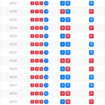
62127
3
8
3
14
小
单
错
62126
3
7
9
19
大
双
中
62125
5
0
2
07
大
双
错
62124
8
9
2
19
大
单
中
62123
2
9
4
15
小
单
中
62122
0
9
6
15
小
双
错
62121
1
9
5
15
小
双
错
62120
9
1
7
17
大
单
中
62119
2
4
6
12
大
双
中
62118
9
9
6
24
小
单
错
62117
4
3
6
13
大
双
错
62116
5
3
0
08
小
双
中
62115
8
8
9
25
小
单
中