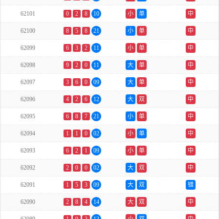
62101
0
2
8
10
小
单
中
62100
8
5
8
21
小
单
中
62099
6
3
2
11
小
单
中
62098
9
2
0
11
大
单
中
62097
3
6
0
09
大
单
中
62096
4
2
6
12
大
双
中
62095
6
8
7
21
小
单
中
62094
1
1
0
02
小
单
中
62093
6
2
1
09
小
单
中
62092
2
0
0
02
大
双
中
62091
1
5
3
09
大
双
错
62090
2
8
4
14
大
双
中